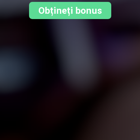
Obțineți bonus