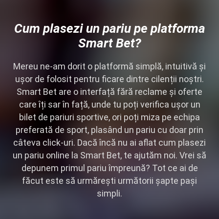
Cum plasezi un pariu pe platforma
Smart Bet?
Mereu ne-am dorit o platformă simplă, intuitivă și
ușor de folosit pentru ficare dintre cilenții noștri.
Smart Bet are o interfață fără reclame și oferte
care îți sar în față, unde tu poți verifica ușor un
bilet de pariuri sportive, ori poți miza pe echipa
preferată de sport, plasând un pariu cu doar prin
câteva click-uri. Dacă încă nu ai aflat cum plasezi
un pariu online la Smart Bet, te ajutăm noi. Vrei să
depunem primul pariu împreună? Tot ce ai de
făcut este să urmărești următorii șapte pași
simpli.